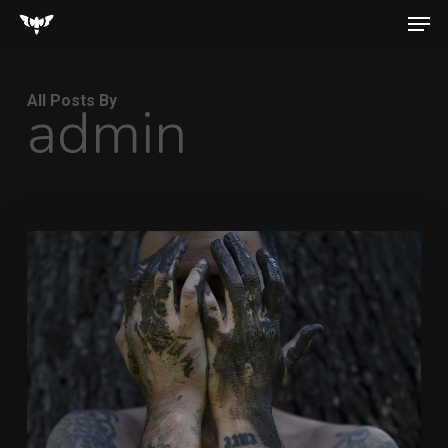
Men
Skip
to
main
All Posts By
admin
content
Prova
1