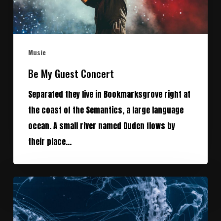
Music
Be My Guest Concert
Separated they live in Bookmarksgrove right at
the coast of the Semantics, a large language
ocean. A small river named Duden flows by
their place…
We
encountered
a