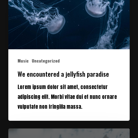
jellyfish
paradise
Music
Uncategorized
We encountered a jellyfish paradise
Lorem ipsum dolor sit amet, consectetur
adipiscing elit. Morbi vitae dui et nunc ornare
vulputate non fringilla massa.