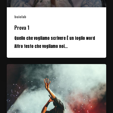
buiolab
Prova 1
Quello che vogliamo scrivere È un foglio word
Altro testo che vogliamo noi...
Be
My
Guest
Concert