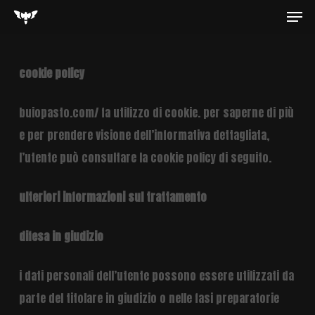
Men
Skip
to
main
cookie policy
content
buiopasto.com/ fa utilizzo di cookie. per saperne di più
e per prendere visione dell’informativa dettagliata,
l’utente può consultare la cookie policy di seguito.
ulteriori informazioni sul trattamento
difesa in giudizio
i dati personali dell’utente possono essere utilizzati da
parte del titolare in giudizio o nelle fasi preparatorie