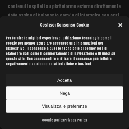
contenuti ospitati su piattaforme esterne direttamente
dalle pagine di buiopasto.com/ e di interagire con essi.
Gestisci Consenso Cookie
nel caso in cui sia installato un servizio di questo tipo,
Per fornire le migliori esperienze, utilizziamo tecnologie come i
è possibile che, anche nel caso gli utenti non utilizzino
cookie per memorizzare e/o accedere alle informazioni del
dispositivo. Il consenso a queste tecnologie ci permetterà di
il servizio, lo stesso raccolga dati di traffico relativi
elaborare dati come il comportamento di navigazione o ID unici su
alle pagine in cui è installato.
questo sito. Non acconsentire o ritirare il consenso può influire
negativamente su alcune caratteristiche e funzioni.
widget google maps (google inc.)
Accetta
google maps è un servizio di visualizzazione di mappe
Nega
gestito da google inc. che permette a buiopasto.com/
Visualizza le preferenze
di integrare tali contenuti all’interno delle proprie
pagine.
cookie policy
Privacy Policy